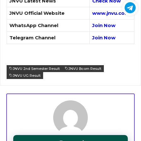
JNVU Latest News
Check Now
JNVU Official Website
www.jnvu.co.in
WhatsApp Channel
Join Now
Telegram Channel
Join Now
JNVU 2nd Semester Result
JNVU Bcom Result
JNVU UG Result