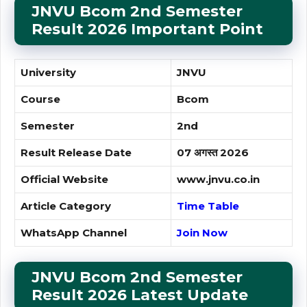
JNVU Bcom 2nd Semester
Result 2026 Important Point
University
JNVU
Course
Bcom
Semester
2nd
Result Release Date
07 अगस्त 2026
Official Website
www.jnvu.co.in
Article Category
Time Table
WhatsApp Channel
Join Now
JNVU Bcom
2nd Semester
Result
2026 Latest Update