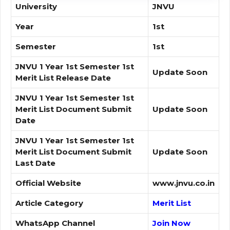
University
JNVU
Year
1st
Semester
1st
JNVU 1 Year 1st Semester 1st
Update Soon
Merit List Release Date
JNVU 1 Year 1st Semester 1st
Merit List Document Submit
Update Soon
Date
JNVU 1 Year 1st Semester 1st
Merit List Document Submit
Update Soon
Last Date
Official Website
www.jnvu.co.in
Article Category
Merit List
WhatsApp Channel
Join Now