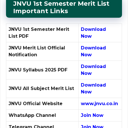
JNVU
1st
Semester Merit List
Important Links
JNVU 1st Semester Merit
Download
List PDF
Now
JNVU Merit List Official
Download
Notification
Now
Download
JNVU Syllabus 2025 PDF
Now
Download
JNVU All Subject Merit List
Now
JNVU Official Website
www.jnvu.co.in
WhatsApp Channel
Join Now
Telegram Channel
Join Now