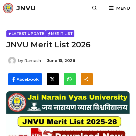
Skip
JNVU
MENU
to
content
LATEST UPDATE
MERIT LIST
JNVU Merit List 2026
by
Ramesh
|
June 15, 2026
Facebook