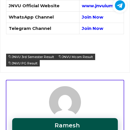
JNVU Official Website
www.jnvuiums.in
WhatsApp Channel
Join Now
Telegram Channel
Join Now
JNVU 3rd Semester Result
JNVU Mcom Result
JNVU PG Result
Ramesh