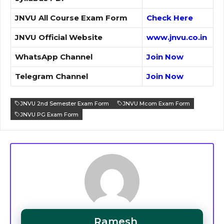
JNVU All Course Exam Form
Check Here
JNVU Official Website
www.jnvu.co.in
WhatsApp Channel
Join Now
Telegram Channel
Join Now
JNVU 2nd Semester Exam Form
JNVU Mcom Exam Form
JNVU PG Exam Form
Ramesh