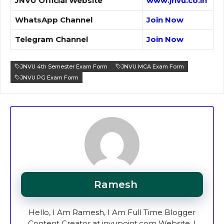
JNVU Official Website
www.jnvu.co.in
WhatsApp Channel
Join Now
Telegram Channel
Join Now
JNVU 4th Semester Exam Form
JNVU MCA Exam Form
JNVU PG Exam Form
Ramesh
Hello, I Am Ramesh, I Am Full Time Blogger
Content Creator at jnvupoint.com Website. I