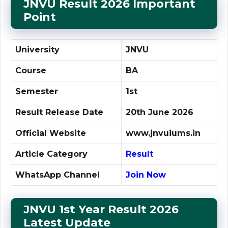
JNVU Result 2026 Important
Point
University
JNVU
Course
BA
Semester
1st
Result Release Date
20th June 2026
Official Website
www.jnvuiums.in
Article Category
Result
WhatsApp Channel
Join Now
JNVU
1st Year Result
2026
Latest Update