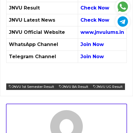
JNVU Result
Check Now
JNVU Latest News
Check Now
JNVU Official Website
www.jnvuiums.in
WhatsApp Channel
Join Now
Telegram Channel
Join Now
JNVU 1st Semester Result
JNVU BA Result
JNVU UG Result