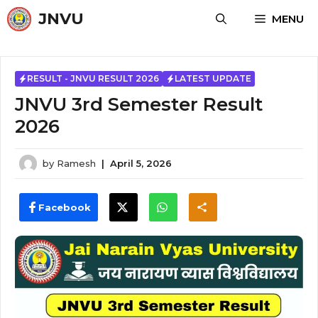
Skip
JNVU
MENU
to
content
RESULT - JNVU RESULT 2026
LATEST UPDATE
JNVU 3rd Semester Result
2026
by
Ramesh
|
April 5, 2026
Facebook